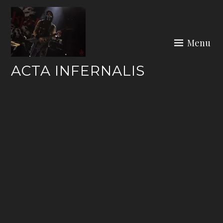
Skip
to
content
Menu
ACTA INFERNALIS