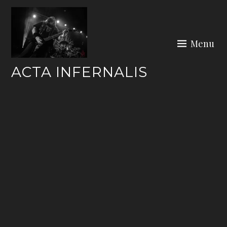
Skip
to
content
Menu
ACTA INFERNALIS