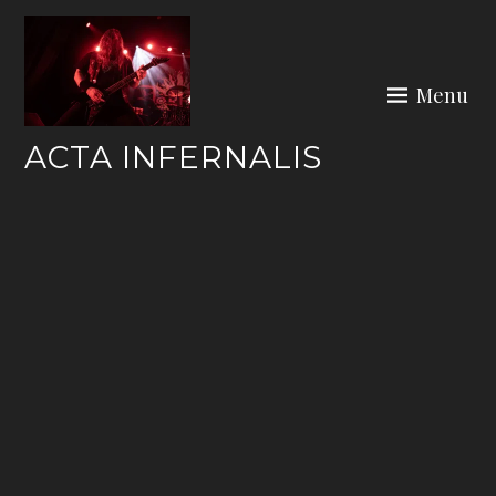
Skip
to
content
Menu
ACTA INFERNALIS