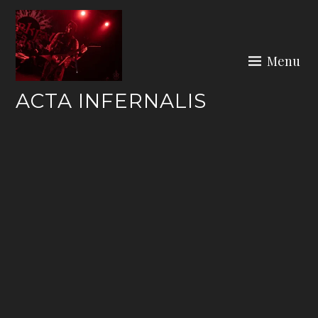
Skip
to
content
Menu
ACTA INFERNALIS