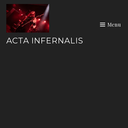
Skip
to
content
Menu
ACTA INFERNALIS