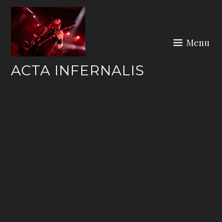
Skip
to
content
Menu
ACTA INFERNALIS