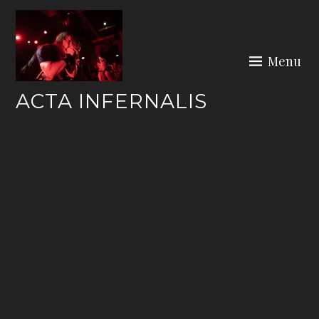
Skip
to
content
Menu
ACTA INFERNALIS