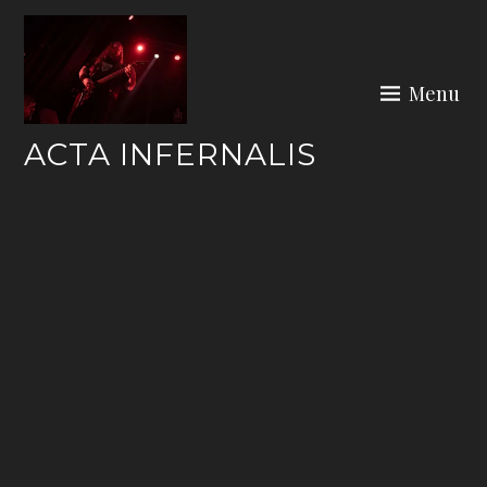
Skip
to
content
Menu
ACTA INFERNALIS