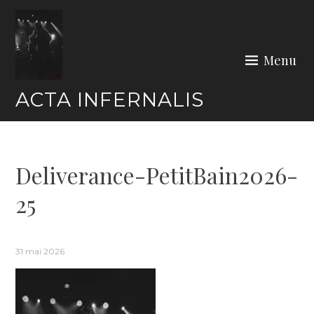
Skip
to
content
Menu
ACTA INFERNALIS
Deliverance-PetitBain2026-
25
31 mai 2026