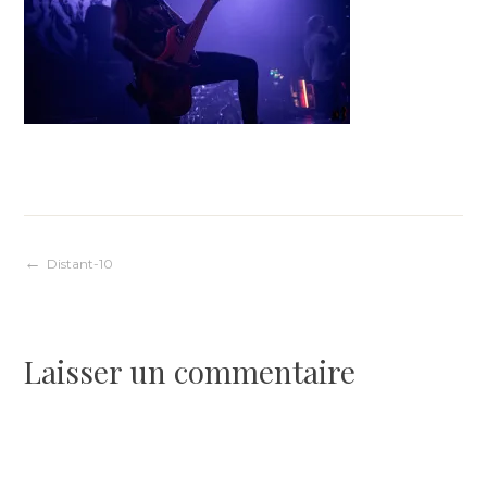
Navigation
Distant-10
de
Laisser un commentaire
l’article