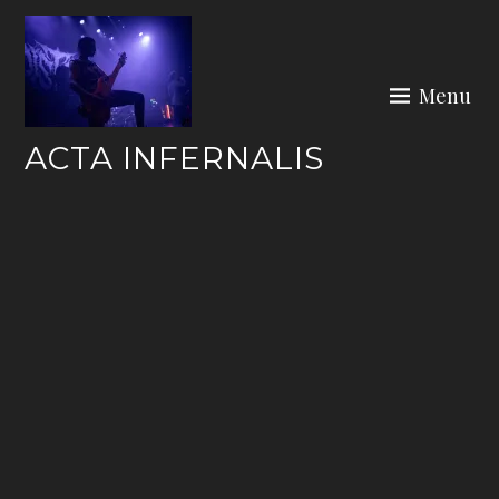
Skip
to
content
Menu
ACTA INFERNALIS