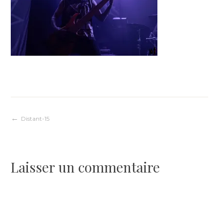
Navigation
Distant-15
de
Laisser un commentaire
l’article