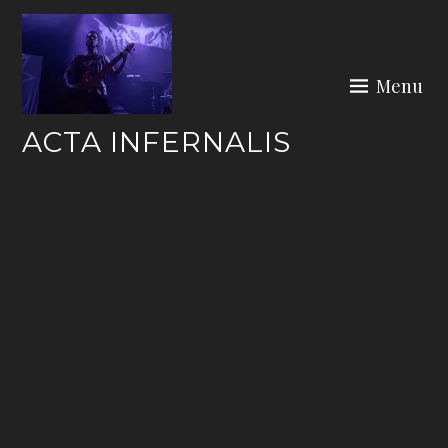
Skip
to
content
Menu
ACTA INFERNALIS