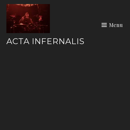
Skip
to
content
Menu
ACTA INFERNALIS