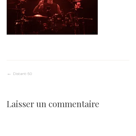
Navigation
Distant-50
de
Laisser un commentaire
l’article