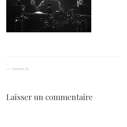
Navigation
Distant-51
de
Laisser un commentaire
l’article