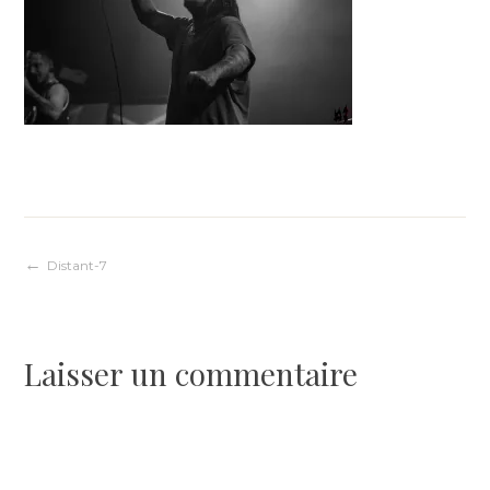
Navigation
Distant-7
de
Laisser un commentaire
l’article