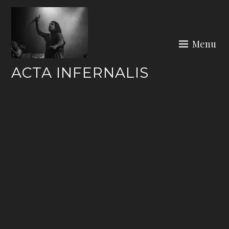
Skip
to
content
Menu
ACTA INFERNALIS