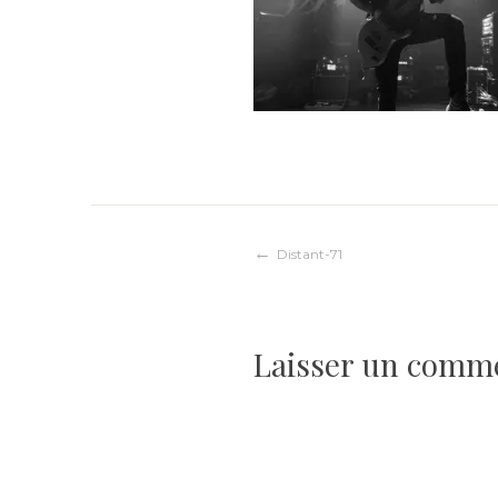
Navigation
Distant-71
de
Laisser un comm
l’article