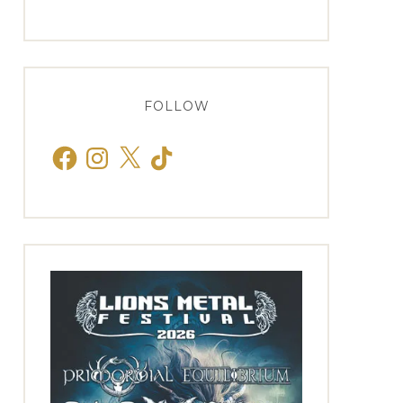
FOLLOW
Facebook
Instagram
X
TikTok