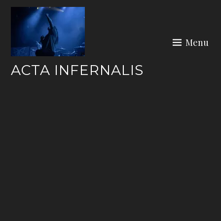
Skip
to
content
Menu
ACTA INFERNALIS