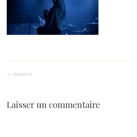
Navigation
Distant-74
de
Laisser un commentaire
l’article