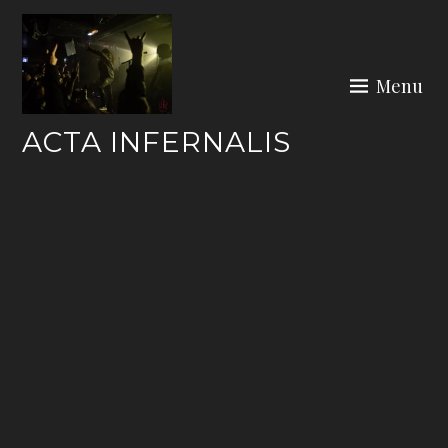
Skip
to
content
Menu
ACTA INFERNALIS