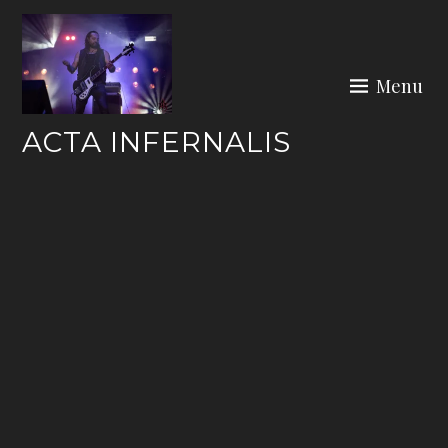
Skip
to
content
Menu
ACTA INFERNALIS