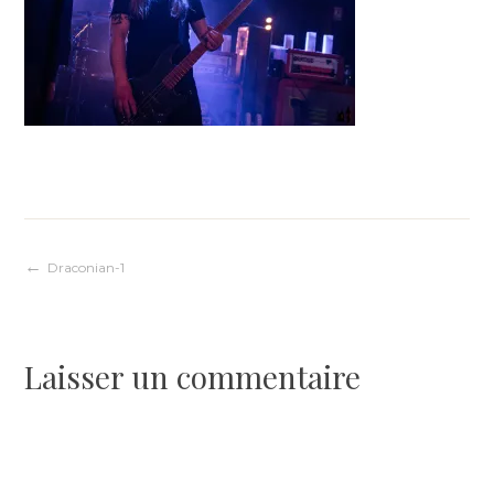
Navigation
Draconian-1
de
Laisser un commentaire
l’article