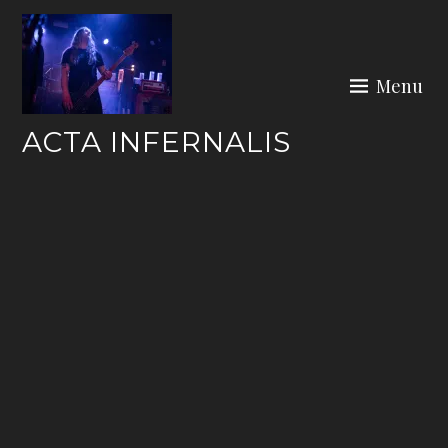
Skip
to
content
Menu
ACTA INFERNALIS