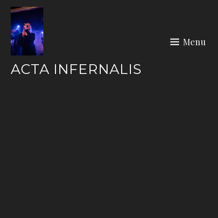
Skip
to
content
Menu
ACTA INFERNALIS