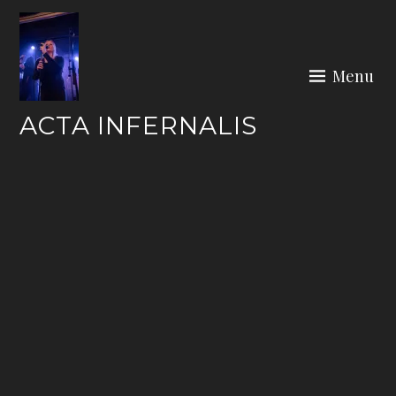
Skip
to
content
Menu
ACTA INFERNALIS