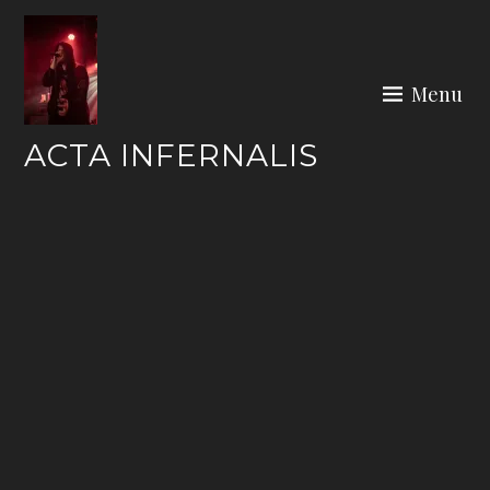
Skip
to
content
Menu
ACTA INFERNALIS