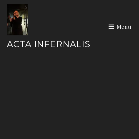
Skip
to
content
Menu
ACTA INFERNALIS