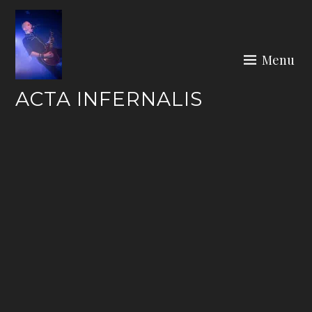
Skip
to
content
Menu
ACTA INFERNALIS