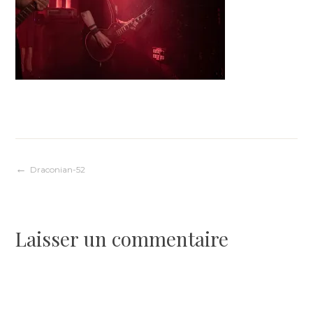
Navigation
Draconian-52
de
Laisser un commentaire
l’article