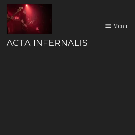
Skip
to
content
Menu
ACTA INFERNALIS