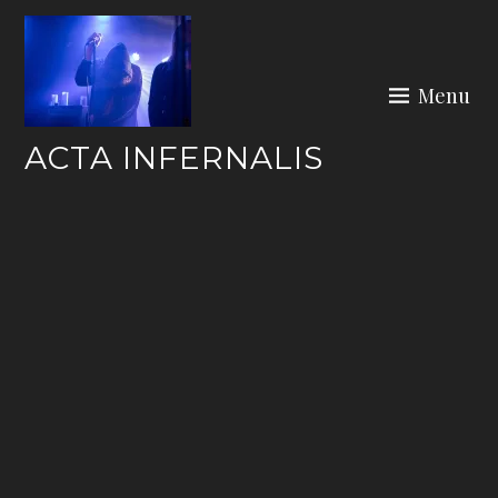
Skip
to
content
Menu
ACTA INFERNALIS