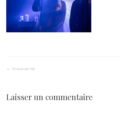
Navigation
Draconian-56
de
Laisser un commentaire
l’article