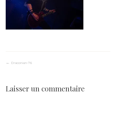
Navigation
Draconian-76
de
Laisser un commentaire
l’article