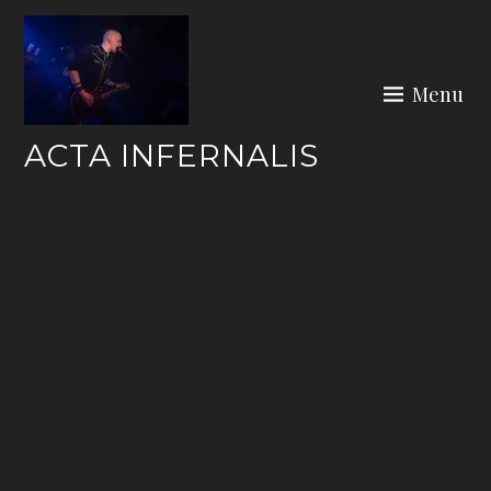
Skip
to
content
Menu
ACTA INFERNALIS