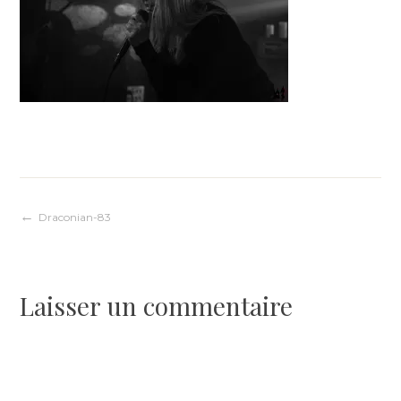
Navigation
Draconian-83
de
Laisser un commentaire
l’article