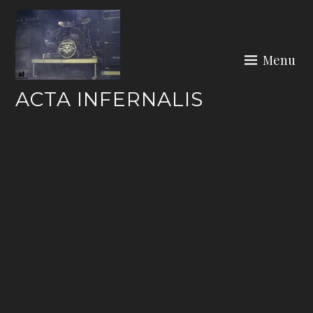
Skip
to
content
Menu
ACTA INFERNALIS