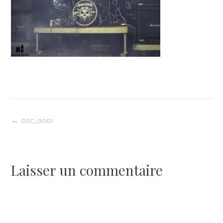
Navigation
DSC_0001
de
Laisser un commentaire
l’article