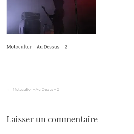
Motocultor – Au Dessus – 2
Navigation
Motocultor – Au Dessus – 2
de
Laisser un commentaire
l’article