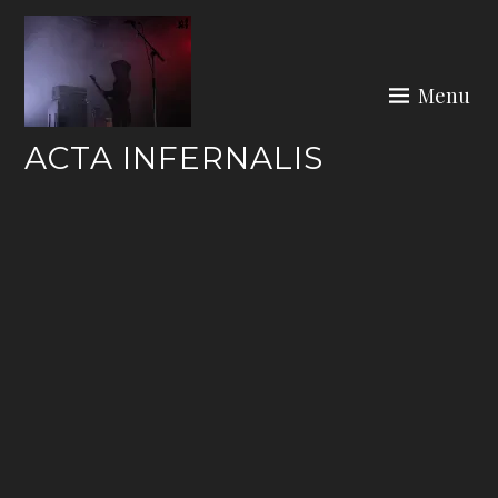
Skip
to
content
Menu
ACTA INFERNALIS