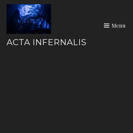
Skip
to
content
Menu
ACTA INFERNALIS