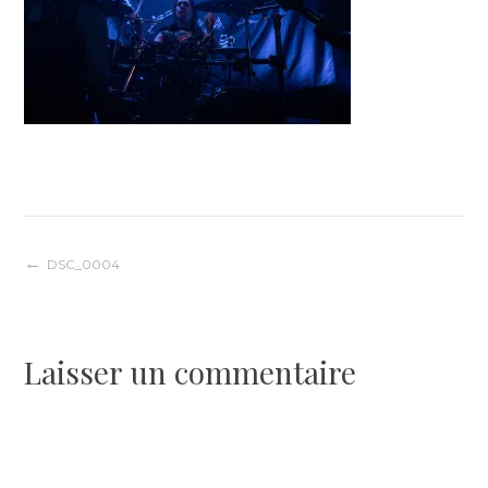
Navigation
DSC_0004
de
Laisser un commentaire
l’article