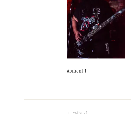
Asilient 1
Navigation
Asilient 1