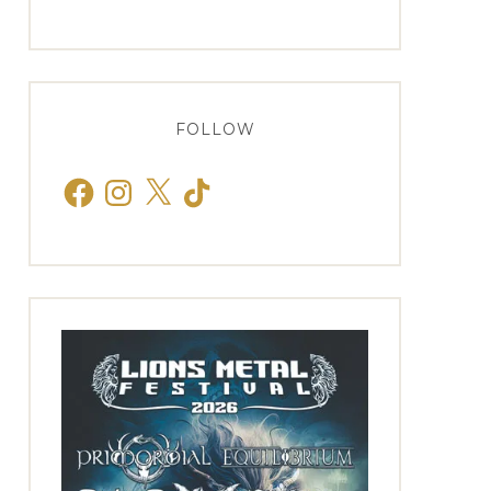
FOLLOW
Facebook
Instagram
X
TikTok