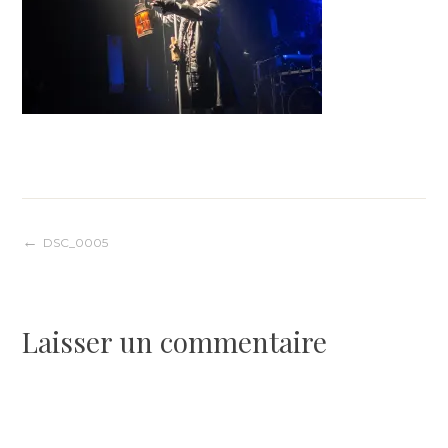
Navigation
DSC_0005
de
Laisser un commentaire
l’article