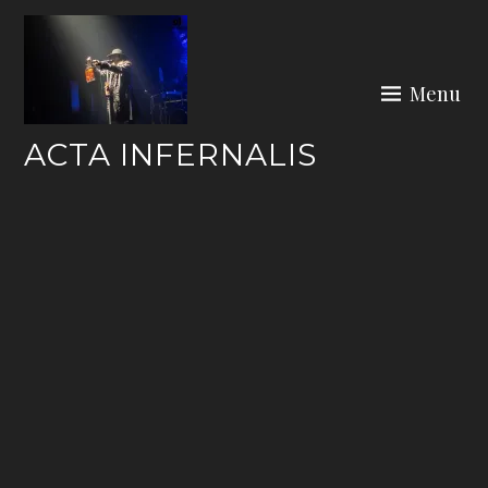
Skip
to
content
Menu
ACTA INFERNALIS