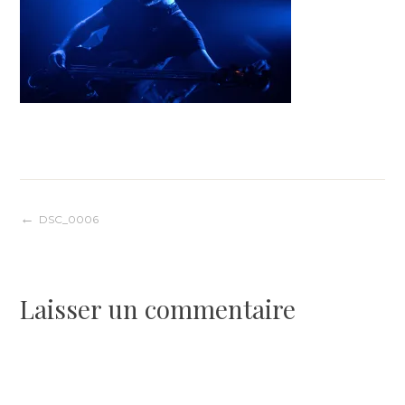
Navigation
DSC_0006
de
Laisser un commentaire
l’article