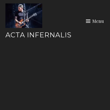
Skip
to
content
Menu
ACTA INFERNALIS