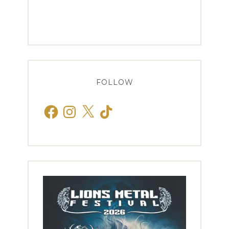
FOLLOW
Facebook
Instagram
X
TikTok