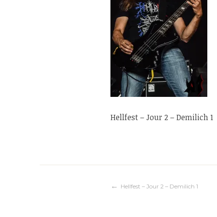
Hellfest – Jour 2 – Demilich 1
Navigation
Hellfest – Jour 2 – Demilich 1