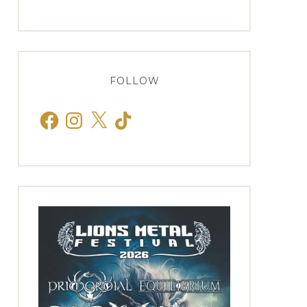
FOLLOW
Facebook
Instagram
X
TikTok