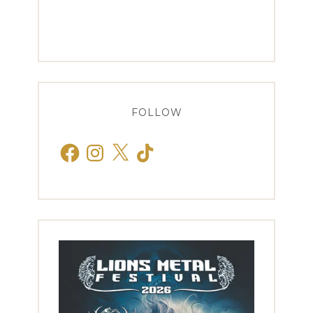
FOLLOW
Facebook
Instagram
X
TikTok