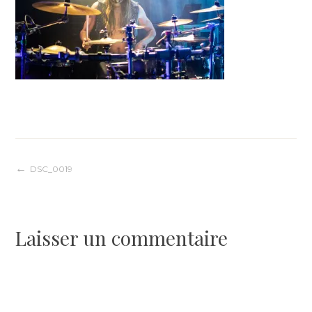
Navigation
DSC_0019
de
Laisser un commentaire
l’article