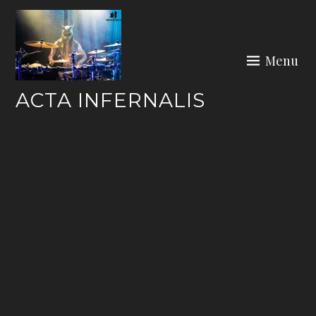
Skip
to
content
Menu
ACTA INFERNALIS