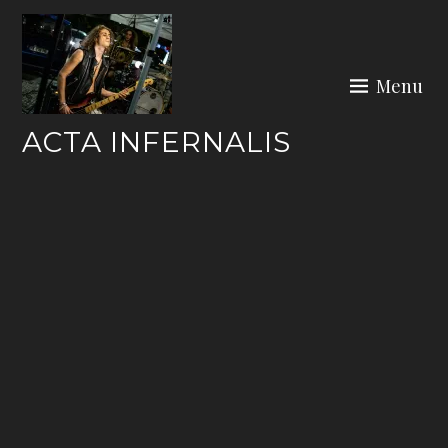
Skip
to
content
Menu
ACTA INFERNALIS