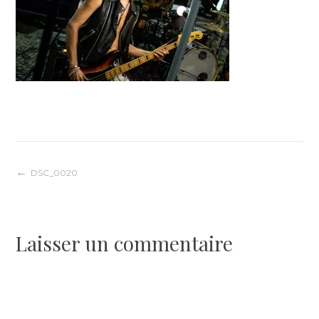
Navigation
DSC_0020
de
Laisser un commentaire
l’article