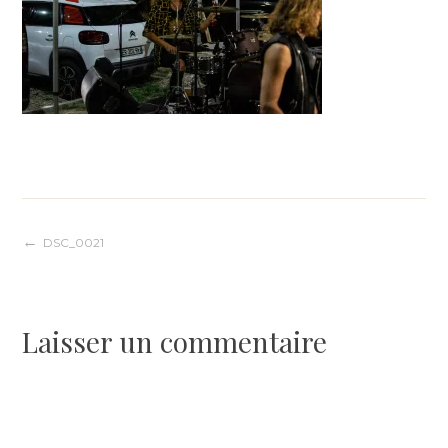
Navigation
DSC_0021
de
Laisser un commentaire
l’article