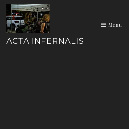
Skip
to
content
Menu
ACTA INFERNALIS