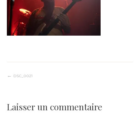
Navigation
DSC_0021
de
Laisser un commentaire
l’article