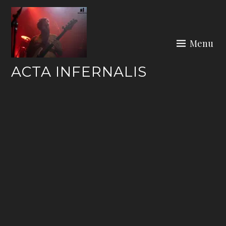
Skip
to
content
Menu
ACTA INFERNALIS