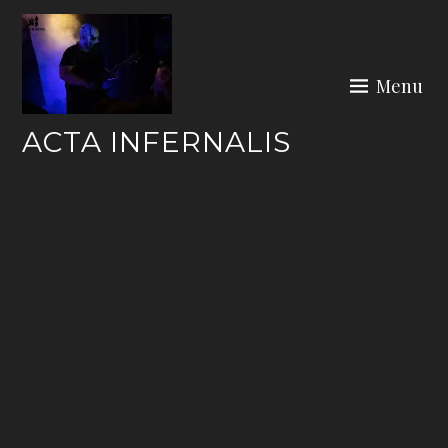
Skip
to
content
Menu
ACTA INFERNALIS