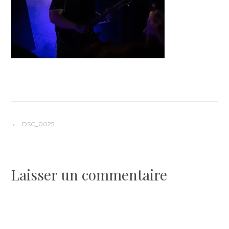
Navigation
DSC_0025
de
Laisser un commentaire
l’article