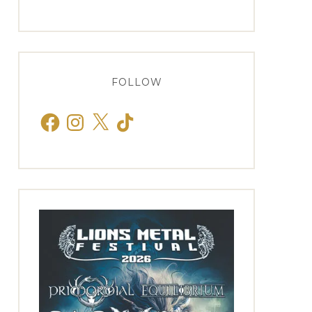
FOLLOW
Facebook
Instagram
X
TikTok