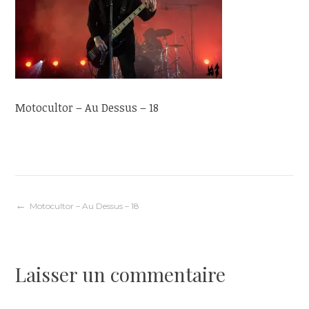
Motocultor – Au Dessus – 18
Navigation
Motocultor – Au Dessus – 18
de
Laisser un commentaire
l’article