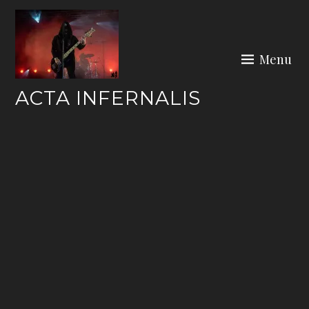
Skip
to
content
Menu
ACTA INFERNALIS