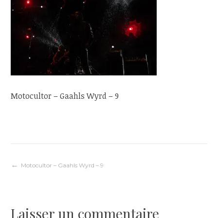
Motocultor – Gaahls Wyrd – 9
Navigation
Motocultor – Gaahls Wyrd – 9
de
Laisser un commentaire