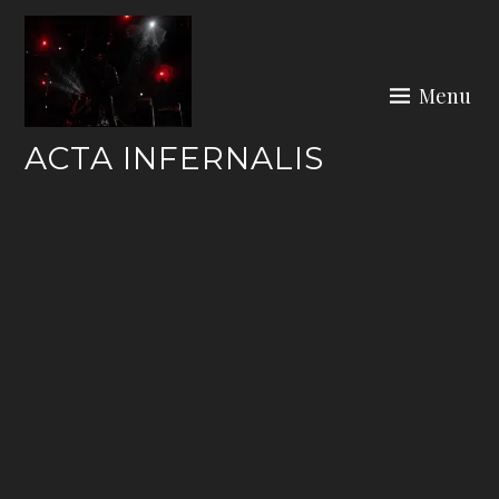
Skip
to
content
Menu
ACTA INFERNALIS