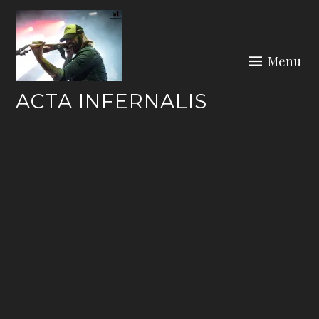
Skip
to
content
Menu
ACTA INFERNALIS