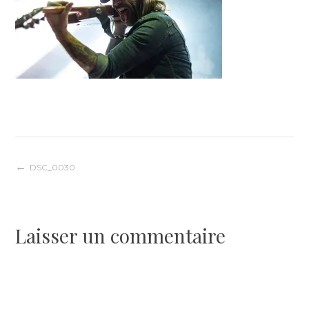
Navigation
DSC_0030
de
Laisser un commentaire
l’article