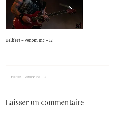
Hellfest – Venom Inc – 12
Navigation
Hellfest – Venom Inc – 12
de
Laisser un commentaire
l’article