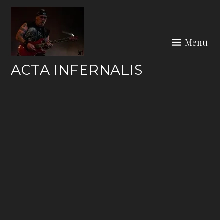
Skip
to
content
Menu
ACTA INFERNALIS