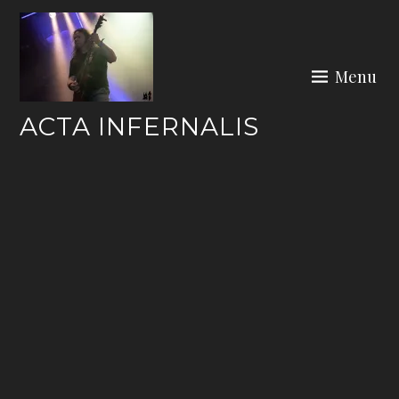
Skip
to
content
Menu
ACTA INFERNALIS