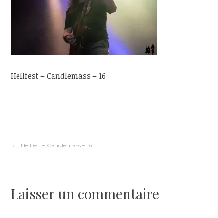
Hellfest – Candlemass – 16
Navigation
Hellfest – Candlemass – 16
de
Laisser un commentaire
l’article