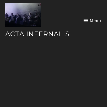
Skip
to
content
Menu
ACTA INFERNALIS