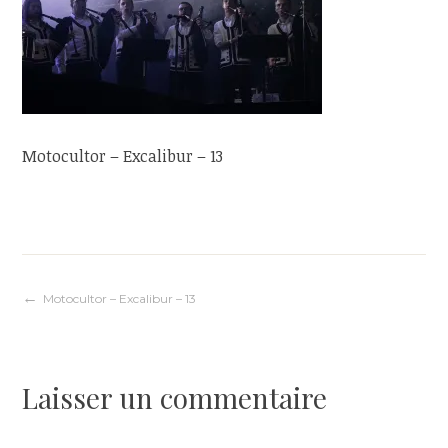
Motocultor – Excalibur – 13
Navigation
Motocultor – Excalibur – 13
de
Laisser un commentaire
l’article